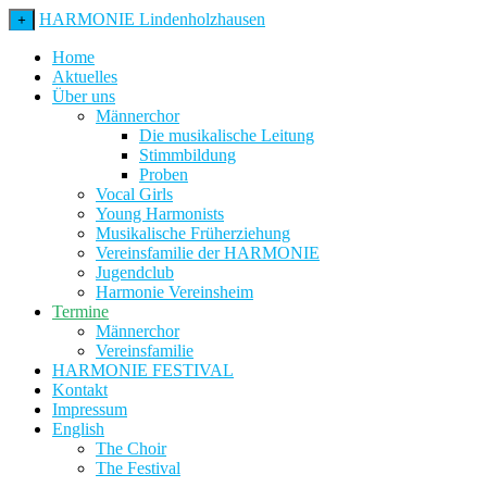
HARMONIE Lindenholzhausen
+
Home
Aktuelles
Über uns
Männerchor
Die musikalische Leitung
Stimmbildung
Proben
Vocal Girls
Young Harmonists
Musikalische Früherziehung
Vereinsfamilie der HARMONIE
Jugendclub
Harmonie Vereinsheim
Termine
Männerchor
Vereinsfamilie
HARMONIE FESTIVAL
Kontakt
Impressum
English
The Choir
The Festival