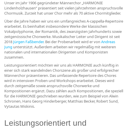
Unser im Jahr 1906 gegründeter Männerchor „HARMONIE
Lindenholzhausen“ präsentiert seit vielen Jahrzehnten anspruchsvolle
Chormusik. Zurzeit hat unser Chor mehr als 70 aktive Chormitglieder.
Über die Jahre haben wir uns ein umfangreiches A-cappella-Repertoire
erarbeitet. Es beinhaltet insbesondere Werke der klassischen
Vokalpolyphonie, der Romantik, des zwanzigsten Jahrhunderts sowie
zeitgenössische Chorwerke. Musikalischer Leiter und Dirigent ist seit
2018
Jürgen Faßbender
. Bei der Probenarbeit wird er von
Andreas
Jung
unterstützt. Außerdem arbeiten wir regelmäßig mit weiteren
nationalen und internationalen Dirigenten und Komponisten
zusammen.
Leistungsorientiert möchten wir uns als HARMONIE auch künftig in
einer sich stark wandelnden Chorszene als großer und erfolgreicher
Männerchor präsentieren. Das umfassende Repertoire des Chores
wird in intensiven Proben und Workshops erarbeitet. Dieses wird
durch zeitgemäße sowie anspruchsvolle Chorwerke und
Kompositionen ergänzt. Dazu zählen auch Kompositionen, die speziell
für die HARMONIE geschrieben wurden, wie zum Beispiel von Alwin
Schronen, Hans Georg Hinderberger, Matthias Becker, Robert Sund,
Vytautas Miskinis.
Leistungsorientiert und