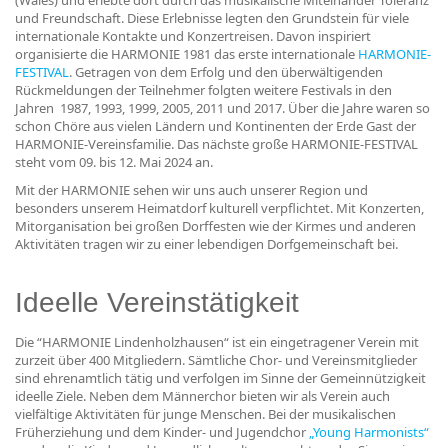
(Wales) und erlebte dort durch das musikalische Miteinander Toleranz
und Freundschaft. Diese Erlebnisse legten den Grundstein für viele
internationale Kontakte und Konzertreisen. Davon inspiriert
organisierte die HARMONIE 1981 das erste internationale
HARMONIE-
FESTIVAL
. Getragen von dem Erfolg und den überwältigenden
Rückmeldungen der Teilnehmer folgten weitere Festivals in den
Jahren 1987, 1993, 1999, 2005, 2011 und 2017. Über die Jahre waren so
schon Chöre aus vielen Ländern und Kontinenten der Erde Gast der
HARMONIE-Vereinsfamilie. Das nächste große HARMONIE-FESTIVAL
steht vom 09. bis 12. Mai 2024 an.
Mit der HARMONIE sehen wir uns auch unserer Region und
besonders unserem Heimatdorf kulturell verpflichtet. Mit Konzerten,
Mitorganisation bei großen Dorffesten wie der Kirmes und anderen
Aktivitäten tragen wir zu einer lebendigen Dorfgemeinschaft bei.
Ideelle Vereinstätigkeit
Die “HARMONIE Lindenholzhausen“ ist ein eingetragener Verein mit
zurzeit über 400 Mitgliedern. Sämtliche Chor- und Vereinsmitglieder
sind ehrenamtlich tätig und verfolgen im Sinne der Gemeinnützigkeit
ideelle Ziele. Neben dem Männerchor bieten wir als Verein auch
vielfältige Aktivitäten für junge Menschen. Bei der musikalischen
Früherziehung und dem Kinder- und Jugendchor
„Young Harmonists“