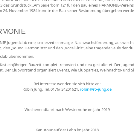
1983 das Grundstück „Am Sauerborn 12“ für den Bau eines HARMONIE-Verein
 am 24. November 1984 konnte der Bau seiner Bestimmung übergeben werden
ARMONIE
 Jugendclub eine, seinerzeit einmalige, Nachwuchsförderung, aus welcher 
g, den „Young Harmonists“ und den „VocalGirls“, eine tragende Säule der 
endclub übernommen.
ast einjährigen Bauzeit komplett renoviert und neu gestaltetet. Der Jugend
Der Clubvorstand organisiert Events, wie Clubparties, Weihnachts- und Sil
Bei Interesse wenden sie sich bitte an:
Robin Jung, Tel. 0176/ 34201621,
robin@ro-jung.de
Wochenendfahrt nach Westernohe im Jahr 2019
Kanutour auf der Lahn im Jahr 2018