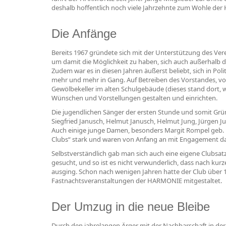
deshalb hoffentlich noch viele Jahrzehnte zum Wohle der
Die Anfänge
Bereits 1967 gründete sich mit der Unterstützung des Ve
um damit die Möglichkeit zu haben, sich auch außerhalb d
Zudem war es in diesen Jahren äußerst beliebt, sich in Po
mehr und mehr in Gang. Auf Betreiben des Vorstandes, v
Gewölbekeller im alten Schulgebäude (dieses stand dort, 
Wünschen und Vorstellungen gestalten und einrichten.
Die jugendlichen Sänger der ersten Stunde und somit Grü
Siegfried Janusch, Helmut Janusch, Helmut Jung, Jürgen Jun
Auch einige junge Damen, besonders Margit Rompel geb. Fr
Clubs“ stark und waren von Anfang an mit Engagement da
Selbstverständlich gab man sich auch eine eigene Clubsa
gesucht, und so ist es nicht verwunderlich, dass nach kur
ausging. Schon nach wenigen Jahren hatte der Club über 1
Fastnachtsveranstaltungen der HARMONIE mitgestaltet.
Der Umzug in die neue Bleibe
Durch den jahrelangen Ärger mit der Nachbarschaft in de