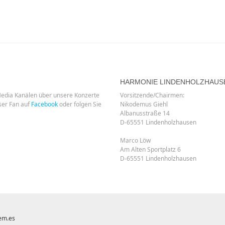
HARMONIE LINDENHOLZHAUS
Media Kanälen über unsere Konzerte
Vorsitzende/Chairmen:
ser Fan auf
Facebook
oder folgen Sie
Nikodemus Giehl
Albanusstraße 14
D-65551 Lindenholzhausen
Marco Löw
Am Alten Sportplatz 6
D-65551 Lindenholzhausen
em.es