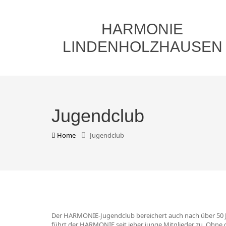
HARMONIE
LINDENHOLZHAUSEN
Jugendclub
Home
Jugendclub
Der HARMONIE-Jugendclub bereichert auch nach über 50 Jah
führt der HARMONIE seit jeher junge Mitglieder zu. Ohn