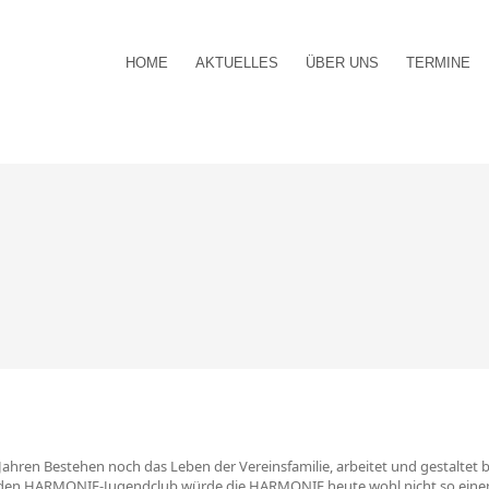
HOME
AKTUELLES
ÜBER UNS
TERMINE
ren Bestehen noch das Leben der Vereinsfamilie, arbeitet und gestaltet be
e den HARMONIE-Jugendclub würde die HARMONIE heute wohl nicht so einen 