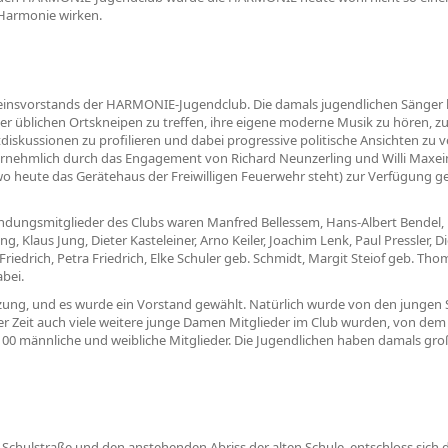
 Harmonie wirken.
reinsvorstands der HARMONIE-Jugendclub. Die damals jugendlichen Sänger h
er üblichen Ortskneipen zu treffen, ihre eigene moderne Musik zu hören, z
litdiskussionen zu profilieren und dabei progressive politische Ansichten z
ornehmlich durch das Engagement von Richard Neunzerling und Willi Maxei
wo heute das Gerätehaus der Freiwilligen Feuerwehr steht) zur Verfügung ge
ndungsmitglieder des Clubs waren Manfred Bellessem, Hans-Albert Bendel, 
g, Klaus Jung, Dieter Kasteleiner, Arno Keiler, Joachim Lenk, Paul Pressler,
iedrich, Petra Friedrich, Elke Schuler geb. Schmidt, Margit Steiof geb. T
bei.
tzung, und es wurde ein Vorstand gewählt. Natürlich wurde von den jungen
zer Zeit auch viele weitere junge Damen Mitglieder im Club wurden, von dem
00 männliche und weibliche Mitglieder. Die Jugendlichen haben damals gro
r Schulstraße und den anstehenden Abriss der alten Schule, entschloss sic