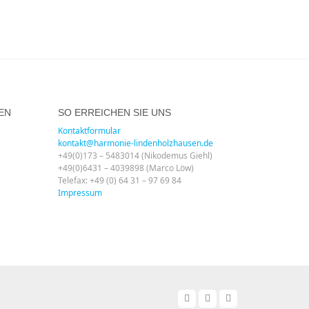
EN
SO ERREICHEN SIE UNS
Kontaktformular
kontakt@harmonie-lindenholzhausen.de
+49(0)173 – 5483014 (Nikodemus Giehl)
+49(0)6431 – 4039898 (Marco Löw)
Telefax: +49 (0) 64 31 – 97 69 84
Impressum