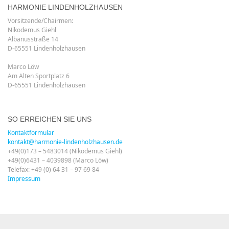
HARMONIE LINDENHOLZHAUSEN
Vorsitzende/Chairmen:
Nikodemus Giehl
Albanusstraße 14
D-65551 Lindenholzhausen
Marco Löw
Am Alten Sportplatz 6
D-65551 Lindenholzhausen
SO ERREICHEN SIE UNS
Kontaktformular
kontakt@harmonie-lindenholzhausen.de
+49(0)173 – 5483014 (Nikodemus Giehl)
+49(0)6431 – 4039898 (Marco Löw)
Telefax: +49 (0) 64 31 – 97 69 84
Impressum