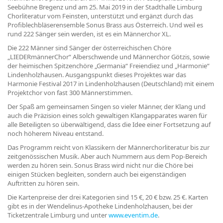
Seebühne Bregenz und am 25. Mai 2019 in der Stadthalle Limburg
Chorliteratur vom Feinsten, unterstützt und ergänzt durch das
Profiblechbläserensemble Sonus Brass aus Österreich. Und weil es
rund 222 Sänger sein werden, ist es ein Männerchor XL.
Die 222 Männer sind Sänger der österreichischen Chöre
„LIEDERmännerChor“ Alberschwende und Männerchor Götzis, sowie
der heimischen Spitzenchöre „Germania“ Freiendiez und „Harmonie“
Lindenholzhausen. Ausgangspunkt dieses Projektes war das
Harmonie Festival 2017 in Lindenholzhausen (Deutschland) mit einem
Projektchor von fast 300 Männerstimmen.
Der Spaß am gemeinsamen Singen so vieler Männer, der Klang und
auch die Präzision eines solch gewaltigen Klangapparates waren für
alle Beteiligten so überwältigend, dass die Idee einer Fortsetzung auf
noch höherem Niveau entstand.
Das Programm reicht von Klassikern der Männerchorliteratur bis zur
zeitgenössischen Musik. Aber auch Nummern aus dem Pop-Bereich
werden zu hören sein. Sonus Brass wird nicht nur die Chöre bei
einigen Stücken begleiten, sondern auch bei eigenständigen
Auftritten zu hören sein.
Die Kartenpreise der drei Kategorien sind 15 €, 20 € bzw. 25 €. Karten
gibt es in der Wendelinus-Apotheke Lindenholzhausen, bei der
Ticketzentrale Limburg und unter
www.eventim.de
.