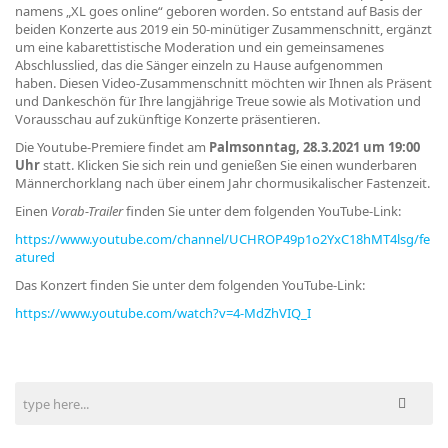
namens „XL goes online“ geboren worden. So entstand auf Basis der
beiden Konzerte aus 2019 ein 50-minütiger Zusammenschnitt, ergänzt
um eine kabarettistische Moderation und ein gemeinsamenes
Abschlusslied, das die Sänger einzeln zu Hause aufgenommen
haben. Diesen Video-Zusammenschnitt möchten wir Ihnen als Präsent
und Dankeschön für Ihre langjährige Treue sowie als Motivation und
Vorausschau auf zukünftige Konzerte präsentieren.
Die Youtube-Premiere findet am
Palmsonntag, 28.3.2021 um 19:00
Uhr
statt. Klicken Sie sich rein und genießen Sie einen wunderbaren
Männerchorklang nach über einem Jahr chormusikalischer Fastenzeit.
Einen
Vorab-Trailer
finden Sie unter dem folgenden YouTube-Link:
https://www.youtube.com/channel/UCHROP49p1o2YxC18hMT4lsg/fe
atured
Das Konzert finden Sie unter dem folgenden YouTube-Link:
https://www.youtube.com/watch?v=4-MdZhVIQ_I