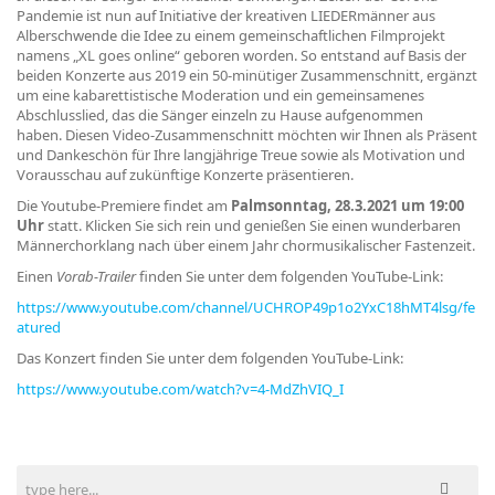
Pandemie ist nun auf Initiative der kreativen LIEDERmänner aus
Alberschwende die Idee zu einem gemeinschaftlichen Filmprojekt
namens „XL goes online“ geboren worden. So entstand auf Basis der
beiden Konzerte aus 2019 ein 50-minütiger Zusammenschnitt, ergänzt
um eine kabarettistische Moderation und ein gemeinsamenes
Abschlusslied, das die Sänger einzeln zu Hause aufgenommen
haben. Diesen Video-Zusammenschnitt möchten wir Ihnen als Präsent
und Dankeschön für Ihre langjährige Treue sowie als Motivation und
Vorausschau auf zukünftige Konzerte präsentieren.
Die Youtube-Premiere findet am
Palmsonntag, 28.3.2021 um 19:00
Uhr
statt. Klicken Sie sich rein und genießen Sie einen wunderbaren
Männerchorklang nach über einem Jahr chormusikalischer Fastenzeit.
Einen
Vorab-Trailer
finden Sie unter dem folgenden YouTube-Link:
https://www.youtube.com/channel/UCHROP49p1o2YxC18hMT4lsg/fe
atured
Das Konzert finden Sie unter dem folgenden YouTube-Link:
https://www.youtube.com/watch?v=4-MdZhVIQ_I