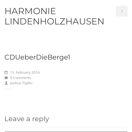
HARMONIE
+
LINDENHOLZHAUSEN
CDUeberDieBerge1
13. February 2016
0 Comments
Joshua Töpfer
Leave a reply