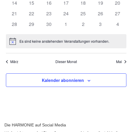
0
0
0
0
0
0
0
14
15
16
17
18
19
20
Veranstaltungen
Veranstaltungen
Veranstaltungen
Veranstaltungen
Veranstaltungen
Veranstaltungen
Veranst
0
0
0
0
0
0
0
21
22
23
24
25
26
27
Veranstaltungen
Veranstaltungen
Veranstaltungen
Veranstaltungen
Veranstaltungen
Veranstaltungen
Veranst
0
0
0
0
0
0
0
28
29
30
1
2
3
4
Veranstaltungen
Veranstaltungen
Veranstaltungen
Veranstaltungen
Veranstaltungen
Veranstaltunge
Veranst
Es sind keine anstehenden Veranstaltungen vorhanden.
Hinweis
März
Dieser Monat
Mai
Kalender abonnieren
Die HARMONIE auf Social Media