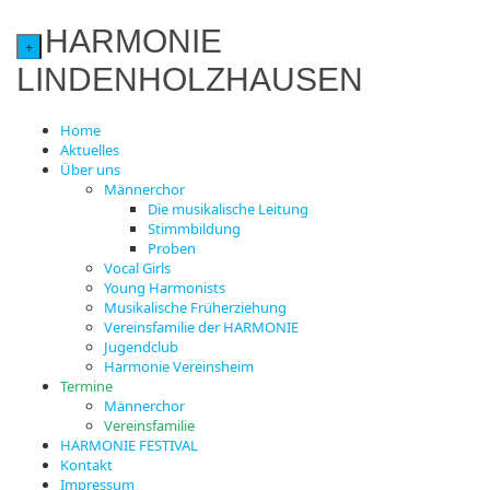
HARMONIE
+
LINDENHOLZHAUSEN
Home
Aktuelles
Über uns
Männerchor
Die musikalische Leitung
Stimmbildung
Proben
Vocal Girls
Young Harmonists
Musikalische Früherziehung
Vereinsfamilie der HARMONIE
Jugendclub
Harmonie Vereinsheim
Termine
Männerchor
Vereinsfamilie
HARMONIE FESTIVAL
Kontakt
Impressum