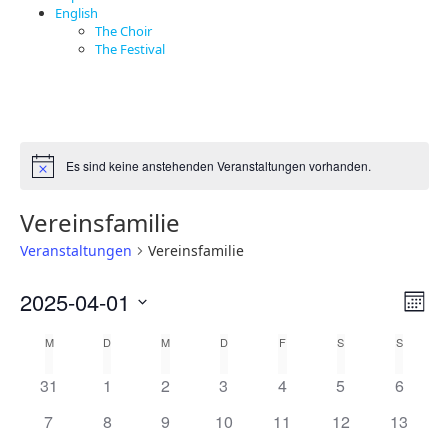
English
The Choir
The Festival
Es sind keine anstehenden Veranstaltungen vorhanden.
Hinweis
Vereinsfamilie
Veranstaltungen
Vereinsfamilie
Ver
2025-04-01
Ans
Monat
Ans
Datum
Nav
Kalender
M
MONTAG
D
DIENSTAG
M
MITTWOCH
D
DONNERSTAG
F
FREITAG
S
SAMSTAG
S
SONNT
wählen.
Nav
von
0
0
0
0
0
0
0
31
1
2
3
4
5
6
Veranstaltungen
Veranstaltungen
Veranstaltungen
Veranstaltungen
Veranstaltungen
Veranstaltunge
Veranst
Veranstaltungen
0
0
0
0
0
0
0
7
8
9
10
11
12
13
Veranstaltungen
Veranstaltungen
Veranstaltungen
Veranstaltungen
Veranstaltungen
Veranstaltungen
Veranst