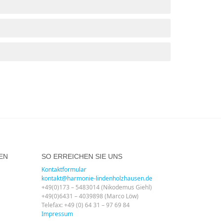
EN
SO ERREICHEN SIE UNS
Kontaktformular
kontakt@harmonie-lindenholzhausen.de
+49(0)173 – 5483014 (Nikodemus Giehl)
+49(0)6431 – 4039898 (Marco Löw)
Telefax: +49 (0) 64 31 – 97 69 84
Impressum