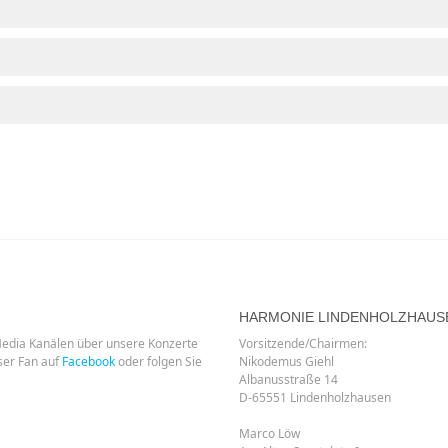
HARMONIE LINDENHOLZHAUS
Media Kanälen über unsere Konzerte
Vorsitzende/Chairmen:
ser Fan auf
Facebook
oder folgen Sie
Nikodemus Giehl
Albanusstraße 14
D-65551 Lindenholzhausen
Marco Löw