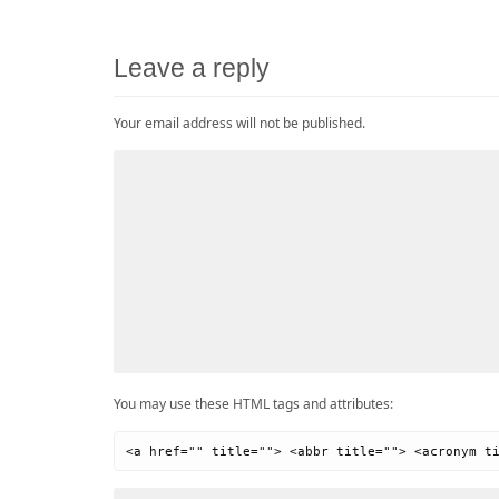
Leave a reply
Your email address will not be published.
You may use these HTML tags and attributes:
<a href="" title=""> <abbr title=""> <acronym t