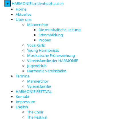
+
HARMONIE Lindenholzhausen
Home
Aktuelles
Über uns
Männerchor
Die musikalische Leitung
Stimmbildung
Proben
Vocal Girls
Young Harmonists
Musikalische Früherziehung
Vereinsfamilie der HARMONIE
Jugendclub
Harmonie Vereinsheim
Termine
Männerchor
Vereinsfamilie
HARMONIE FESTIVAL
Kontakt
Impressum
English
The Choir
The Festival