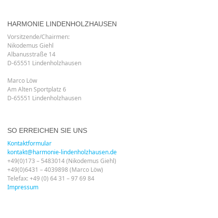
HARMONIE LINDENHOLZHAUSEN
Vorsitzende/Chairmen:
Nikodemus Giehl
Albanusstraße 14
D-65551 Lindenholzhausen
Marco Löw
Am Alten Sportplatz 6
D-65551 Lindenholzhausen
SO ERREICHEN SIE UNS
Kontaktformular
kontakt@harmonie-lindenholzhausen.de
+49(0)173 – 5483014 (Nikodemus Giehl)
+49(0)6431 – 4039898 (Marco Löw)
Telefax: +49 (0) 64 31 – 97 69 84
Impressum